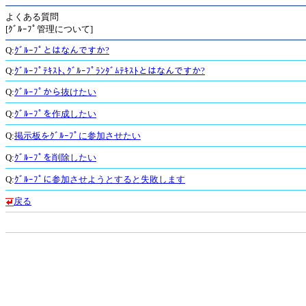
よくある質問
[ｸﾞﾙｰﾌﾟ管理について]
Q:
ｸﾞﾙｰﾌﾟとはなんですか?
Q:
ｸﾞﾙｰﾌﾟﾃｷｽﾄ､ｸﾞﾙｰﾌﾟﾗﾝﾀﾞﾑﾃｷｽﾄとはなんですか?
Q:
ｸﾞﾙｰﾌﾟから抜けたい
Q:
ｸﾞﾙｰﾌﾟを作成したい
Q:
掲示板をｸﾞﾙｰﾌﾟに参加させたい
Q:
ｸﾞﾙｰﾌﾟを削除したい
Q:
ｸﾞﾙｰﾌﾟに参加させようとすると失敗します
戻る