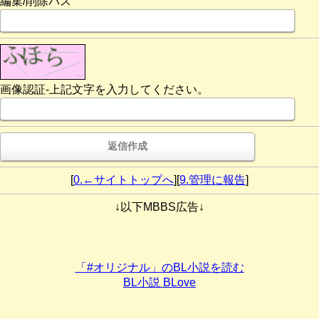
編集/削除パス
画像認証-上記文字を入力してください。
[
0.←サイトトップへ
][
9.管理に報告
]
↓以下MBBS広告↓
「#オリジナル」のBL小説を読む
BL小説 BLove