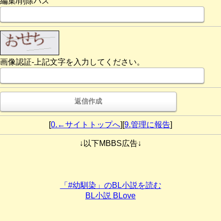
編集/削除パス
画像認証-上記文字を入力してください。
[
0.←サイトトップへ
][
9.管理に報告
]
↓以下MBBS広告↓
「#幼馴染」のBL小説を読む
BL小説 BLove