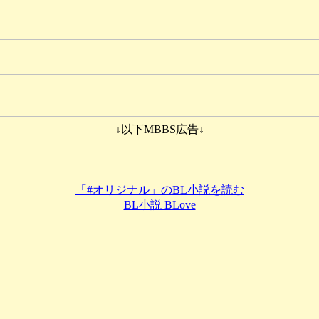
↓以下MBBS広告↓
「#オリジナル」のBL小説を読む
BL小説 BLove