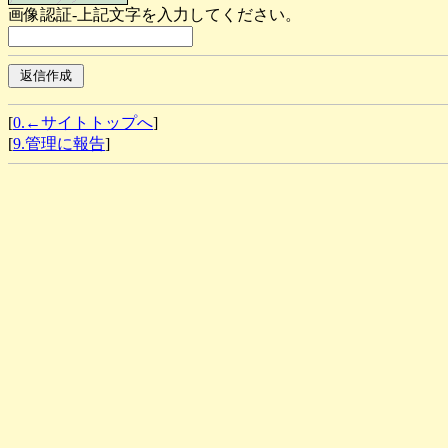
画像認証-上記文字を入力してください。
[
0.←サイトトップへ
]
[
9.管理に報告
]