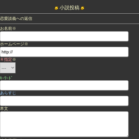
小説投稿
恋愛談義への返信
お名前※
ホームページ※
Ｒ指定
※
ｷｰﾜｰﾄﾞ
あらすじ
本文