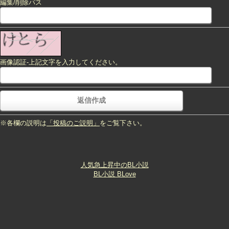
編集/削除パス
画像認証-上記文字を入力してください。
※各欄の説明は
「投稿のご説明」
をご覧下さい。
人気急上昇中のBL小説
BL小説 BLove