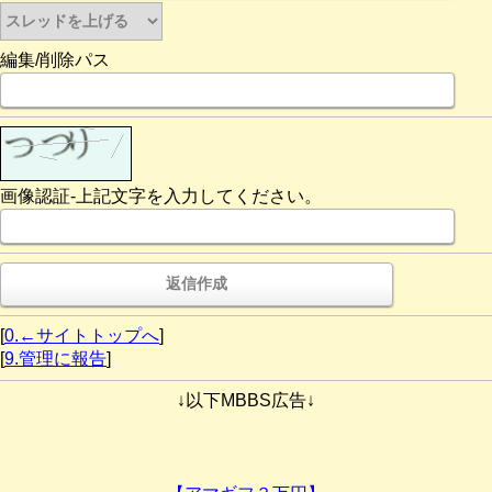
編集/削除パス
画像認証-上記文字を入力してください。
[
0.←サイトトップへ
]
[
9.管理に報告
]
↓以下MBBS広告↓