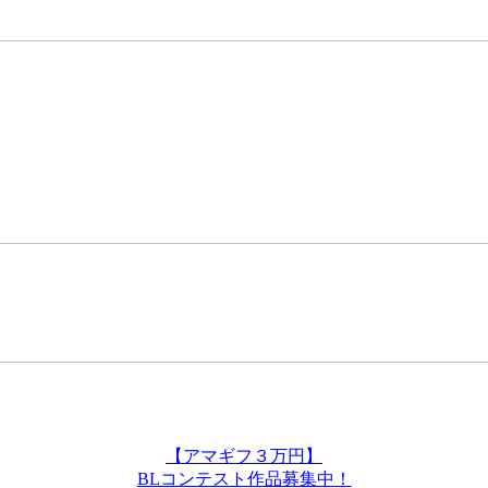
【アマギフ３万円】
BLコンテスト作品募集中！