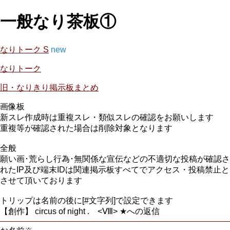
一般なり茶板①
なりトーク S
new
なりトーク
旧・なりきり掲示板まとめ
画像板
新スレ作成時は重複スレ・類似スレの確認をお願いします
重複等が確認された場合は削除対象となります
全般
願い画･荒らし行為･無関係な宣伝などの不適切な投稿が確認さ
れたIP及び端末IDは関連掲示板すべてでアクセス・投稿禁止と
させて頂いております
トリップは名前の後に[#文字列]で設定できます
【創作】 circus of night . <Ⅷ> ★への返信