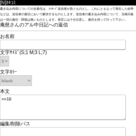
[N]ｶｷｺﾐ
書き込み内容についての全責任は、ﾒｯｾｰｼﾞ送信者が負うものとし、これにともなって発生した紛争
などは、送信者の責任において解決するものとします。送信者の書き込み内容について、当掲示板
は一切の責任・関係は無いものとします。発言には十分注意し、責任を持って行って下さい。
庵慈さんのアル中日記への返信
お名前
文字ｻｲｽﾞ(S;1 M;3 L;7)
文字ｶﾗｰ
本文
編集/削除パス