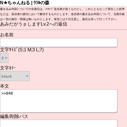
N★ちゃんねる | ｳﾗﾙの森
書き込み内容についての全責任は、ﾒｯｾｰｼﾞ送信者が負うものとし、これにともなって発生した紛争
などは、送信者の責任において解決するものとします。送信者の書き込み内容について、当掲示板
は一切の責任・関係は無いものとします。発言には十分注意し、責任を持って行って下さい。
あみだがうｐしますLv.2への返信
お名前
文字ｻｲｽﾞ(S;1 M;3 L;7)
文字ｶﾗｰ
本文
編集/削除パス