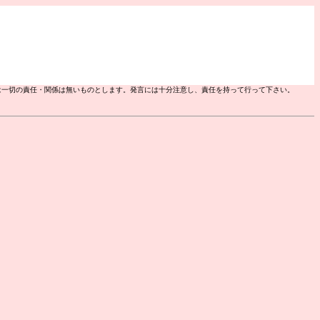
板は一切の責任・関係は無いものとします。発言には十分注意し、責任を持って行って下さい。