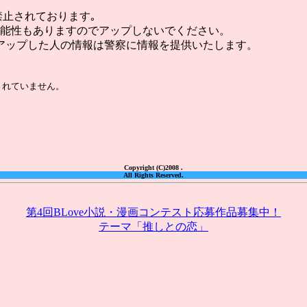
禁止されております｡
可能性もありますのでアップしないでください。
アップした人の情報は警察に情報を提供いたします。
Copyright (C)2008 .
All Rights Reserved.
第4回BLove小説・漫画コンテスト応募作品募集中！
テーマ「推しとの恋」