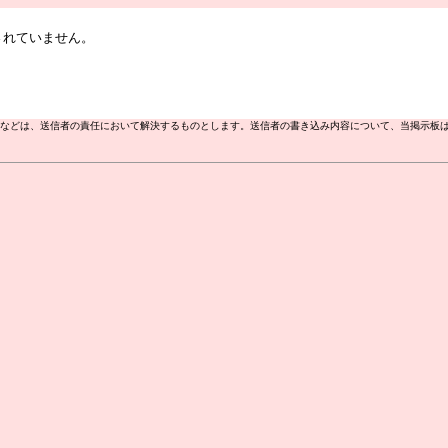
紛争などは、送信者の責任において解決するものとします。送信者の書き込み内容について、当掲示