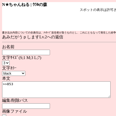
N★ちゃんねる | ｳﾗﾙの森
書き込み内容についての全責任は、ﾒｯｾｰｼﾞ送信者が負うものとし、これにともなって発生した
あみだがうｐしますLv.2への返信
お名前
文字ｻｲｽﾞ(S;1 M;3 L;7)
文字ｶﾗｰ
本文
編集/削除パス
画像ファイル