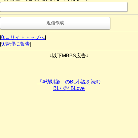
[
0.←サイトトップへ
]
[
9.管理に報告
]
↓以下MBBS広告↓
「#幼馴染」のBL小説を読む
BL小説 BLove