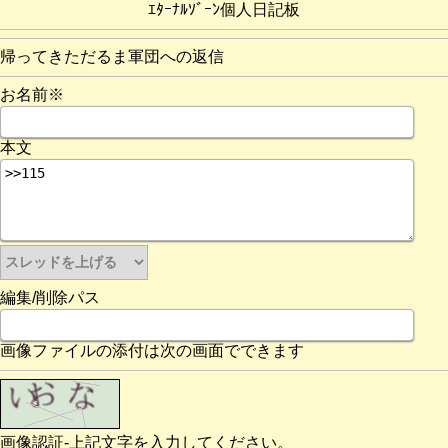
ｴﾀｰﾅﾙｿﾞｰﾝ個人日記板
帰ってきただるま軍団への返信
お名前※
本文
編集/削除パス
画像ファイルの添付は次の画面でできます
画像認証-上記文字を入力してください。