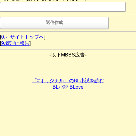
[
0.←サイトトップへ
]
[
9.管理に報告
]
↓以下MBBS広告↓
「#オリジナル」のBL小説を読む
BL小説 BLove