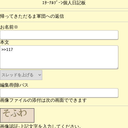
ｴﾀｰﾅﾙｿﾞｰﾝ個人日記板
帰ってきただるま軍団への返信
お名前※
本文
編集/削除パス
画像ファイルの添付は次の画面でできます
画像認証-上記文字を入力してください。