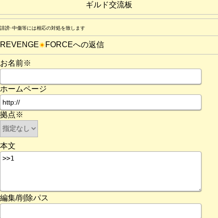
ギルド交流板
誹謗･中傷等には相応の対処を致します
REVENGE
FORCEへの返信
お名前※
ホームページ
拠点※
本文
編集/削除パス