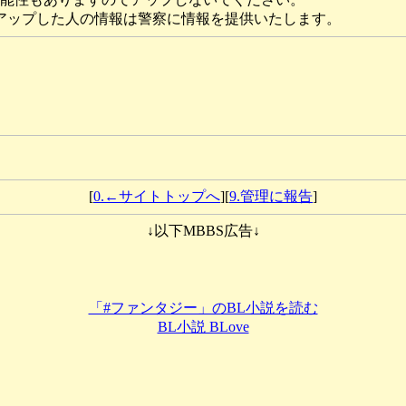
アップした人の情報は警察に情報を提供いたします。
[
0.←サイトトップへ
][
9.管理に報告
]
↓以下MBBS広告↓
「#ファンタジー」のBL小説を読む
BL小説 BLove