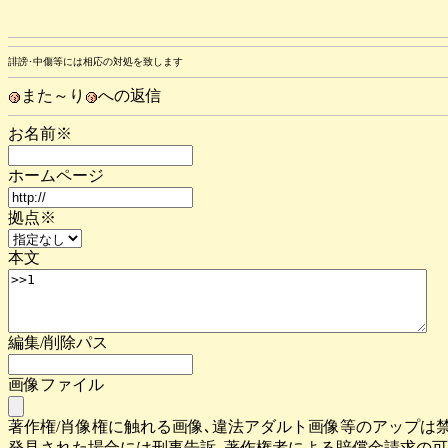
誹謗･中傷等には相応の対処を致します
また～り
への返信
お名前※
ホームページ
拠点※
本文
編集/削除パス
画像ファイル
著作権/肖像権に触れる画像､違法アダルト画像等のアップは
発見された場合には刑事告訴､著作権者による賠償金請求の