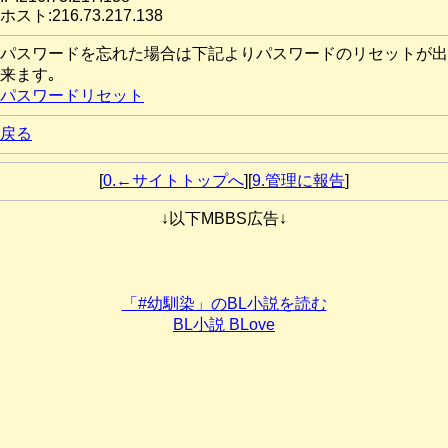
ホスト:216.73.217.138
パスワードを忘れた場合は下記よりパスワードのリセットが出
来ます｡
パスワードリセット
戻る
[
0.←サイトトップへ
][
9.管理に報告
]
↓以下MBBS広告↓
「#幼馴染」のBL小説を読む
BL小説 BLove