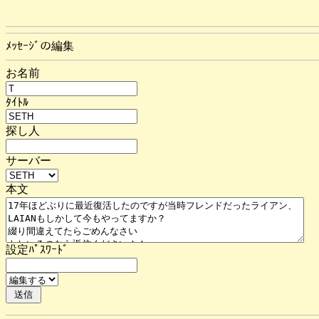
ﾒｯｾｰｼﾞの編集
お名前
ﾀｲﾄﾙ
探し人
サーバー
本文
設定ﾊﾟｽﾜｰﾄﾞ