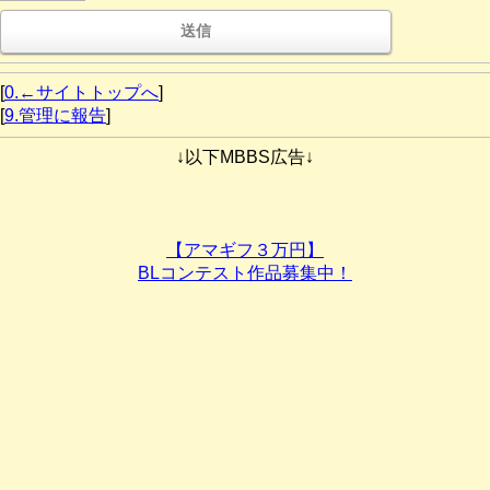
[
0.←サイトトップへ
]
[
9.管理に報告
]
↓以下MBBS広告↓
【アマギフ３万円】
BLコンテスト作品募集中！