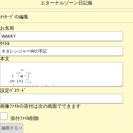
エターナルゾーン日記板
ﾒｯｾｰｼﾞの編集
お名前
ﾀｲﾄﾙ
本文
設定ﾊﾟｽﾜｰﾄﾞ
画像ﾌｧｲﾙの添付は次の画面でできます
添付ﾌｧｲﾙ削除