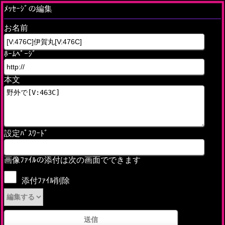
ﾒｯｾｰｼﾞの編集
お名前
ﾎｰﾑﾍﾟｰｼﾞ
本文
設定ﾊﾟｽﾜｰﾄﾞ
画像ﾌｧｲﾙの添付は次の画面でできます
添付ﾌｧｲﾙ削除