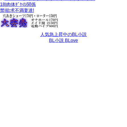
18|肉体ﾀﾞｹの関係
禁|欲求不満妻達!
人気急上昇中のBL小説
BL小説 BLove