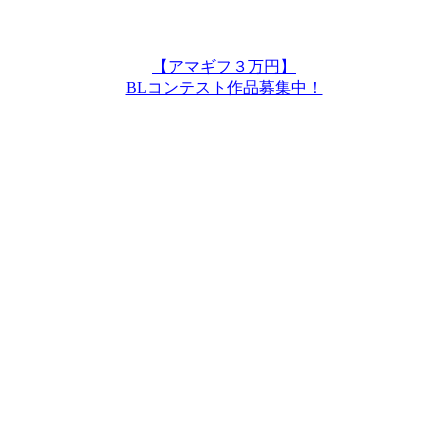
【アマギフ３万円】
BLコンテスト作品募集中！