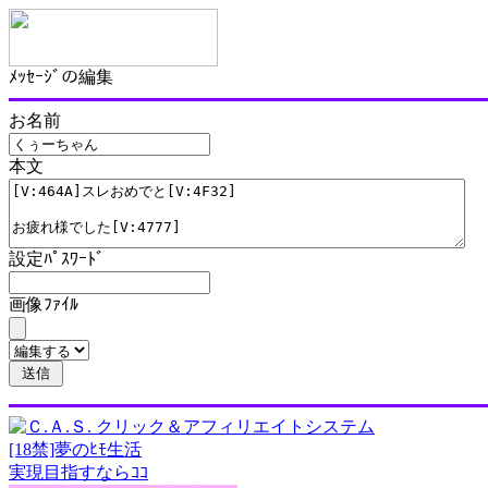
ﾒｯｾｰｼﾞの編集
お名前
本文
設定ﾊﾟｽﾜｰﾄﾞ
画像ﾌｧｲﾙ
[18禁]夢のﾋﾓ生活
実現目指すならｺｺ