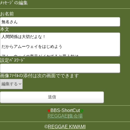
ﾒｯｾｰｼﾞの編集
お名前
本文
設定ﾊﾟｽﾜｰﾄﾞ
画像ﾌｧｲﾙの添付は次の画面でできます
BBS-ShortCut
REGGAE
|
集会場
©
REGGAE KIWAMI