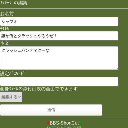
ﾒｯｾｰｼﾞの編集
お名前
ﾀｲﾄﾙ
本文
設定ﾊﾟｽﾜｰﾄﾞ
画像ﾌｧｲﾙの添付は次の画面でできます
BBS-ShortCut