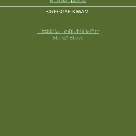
REGGAE
|
集会場
©
REGGAE KIWAMI
「#幼馴染」のBL小説を読む
BL小説 BLove