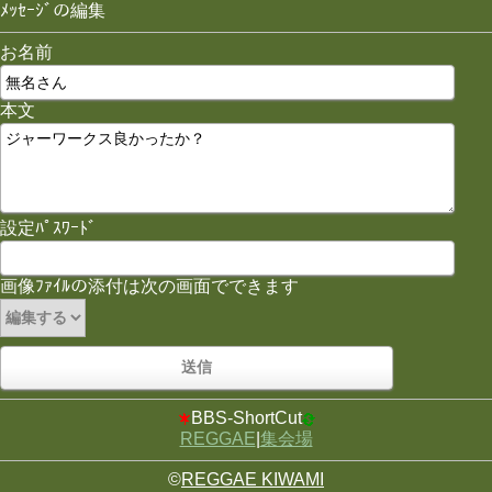
ﾒｯｾｰｼﾞの編集
お名前
本文
設定ﾊﾟｽﾜｰﾄﾞ
画像ﾌｧｲﾙの添付は次の画面でできます
BBS-ShortCut
REGGAE
|
集会場
©
REGGAE KIWAMI