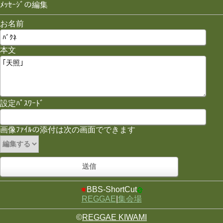
ﾒｯｾｰｼﾞの編集
お名前
本文
設定ﾊﾟｽﾜｰﾄﾞ
画像ﾌｧｲﾙの添付は次の画面でできます
BBS-ShortCut
REGGAE
|
集会場
©
REGGAE KIWAMI