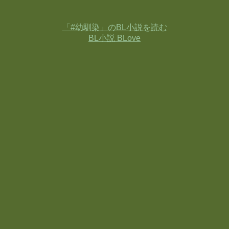
「#幼馴染」のBL小説を読む
BL小説 BLove