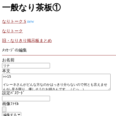
一般なり茶板①
なりトーク S
new
なりトーク
旧・なりきり掲示板まとめ
ﾒｯｾｰｼﾞの編集
お名前
本文
設定ﾊﾟｽﾜｰﾄﾞ
画像ﾌｧｲﾙ