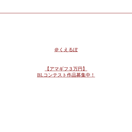
＠くえるぽ
【アマギフ３万円】
BLコンテスト作品募集中！