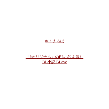
＠くえるぽ
「#オリジナル」のBL小説を読む
BL小説 BLove