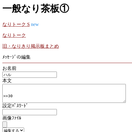
一般なり茶板①
なりトーク S
new
なりトーク
旧・なりきり掲示板まとめ
ﾒｯｾｰｼﾞの編集
お名前
本文
設定ﾊﾟｽﾜｰﾄﾞ
画像ﾌｧｲﾙ