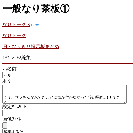
一般なり茶板①
なりトーク S
new
なりトーク
旧・なりきり掲示板まとめ
ﾒｯｾｰｼﾞの編集
お名前
本文
設定ﾊﾟｽﾜｰﾄﾞ
画像ﾌｧｲﾙ