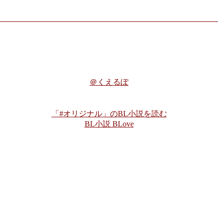
＠くえるぽ
「#オリジナル」のBL小説を読む
BL小説 BLove