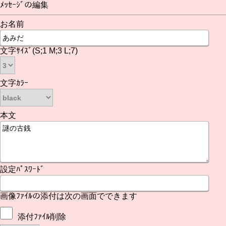
ﾒｯｾｰｼﾞの編集
お名前
文字ｻｲｽﾞ(S;1 M;3 L;7)
文字ｶﾗｰ
本文
設定ﾊﾟｽﾜｰﾄﾞ
画像ﾌｧｲﾙの添付は次の画面でできます
添付ﾌｧｲﾙ削除