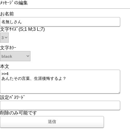
ﾒｯｾｰｼﾞの編集
お名前
文字ｻｲｽﾞ(S;1 M;3 L;7)
文字ｶﾗｰ
本文
設定ﾊﾟｽﾜｰﾄﾞ
削除のみ可能です