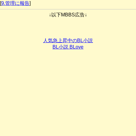
[
9.管理に報告
]
↓以下MBBS広告↓
人気急上昇中のBL小説
BL小説 BLove