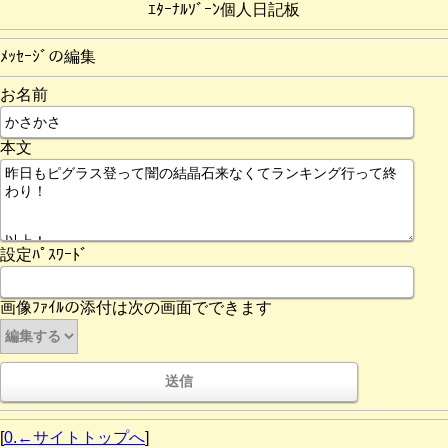
ｴﾀｰﾅﾙｿﾞｰﾝ個人日記板
ﾒｯｾｰｼﾞの編集
お名前
本文
設定ﾊﾟｽﾜｰﾄﾞ
画像ﾌｧｲﾙの添付は次の画面でできます
[
0.←サイトトップへ
]