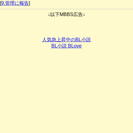
[
9.管理に報告
]
↓以下MBBS広告↓
人気急上昇中のBL小説
BL小説 BLove