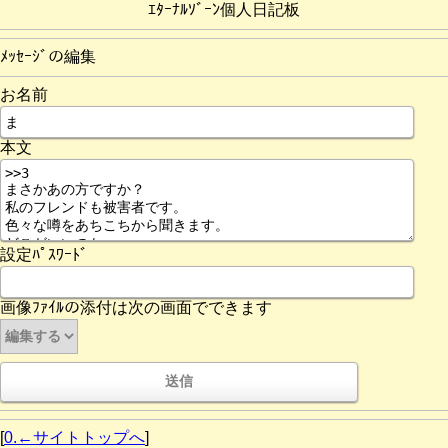
ｴﾀｰﾅﾙｿﾞｰﾝ個人日記板
ﾒｯｾｰｼﾞの編集
お名前
本文
設定ﾊﾟｽﾜｰﾄﾞ
画像ﾌｧｲﾙの添付は次の画面でできます
[
0.←サイトトップへ
]