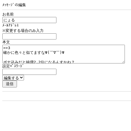
ﾒｯｾｰｼﾞの編集
お名前
ﾒｰﾙｱﾄﾞﾚｽ
※変更する場合のみ入力
本文
設定ﾊﾟｽﾜｰﾄﾞ