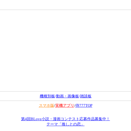
機種別板
/
動画・画像板
/
雑談板
スマホ版
/
実機アプリ
/
侍777TOP
第4回BLove小説・漫画コンテスト応募作品募集中！
テーマ「推しとの恋」