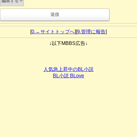
[
0.←サイトトップへ
][
9.管理に報告
]
↓以下MBBS広告↓
人気急上昇中のBL小説
BL小説 BLove