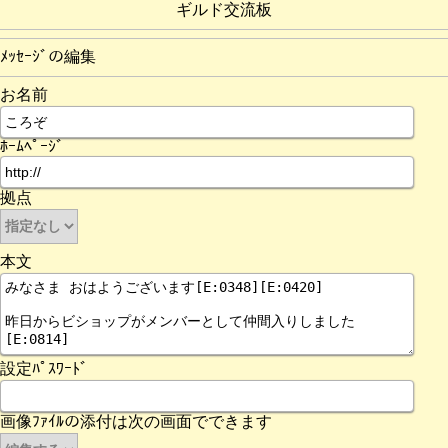
ギルド交流板
ﾒｯｾｰｼﾞの編集
お名前
ﾎｰﾑﾍﾟｰｼﾞ
拠点
本文
設定ﾊﾟｽﾜｰﾄﾞ
画像ﾌｧｲﾙの添付は次の画面でできます