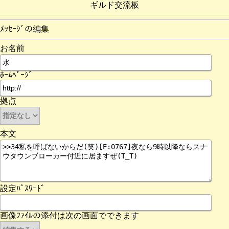
ギルド交流板
ﾒｯｾｰｼﾞの編集
お名前
ﾎｰﾑﾍﾟｰｼﾞ
拠点
本文
設定ﾊﾟｽﾜｰﾄﾞ
画像ﾌｧｲﾙの添付は次の画面でできます