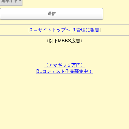
[
0.←サイトトップへ
][
9.管理に報告
]
↓以下MBBS広告↓
【アマギフ３万円】
BLコンテスト作品募集中！