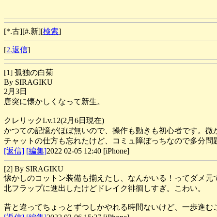
[*.古][#.新][
検索
]
[
2.返信
]
[1] 孤独の白菊
By SIRAGIKU
2月3日
唐突に懐かしくなって新生。
クレリックLv.12(2月6日現在)
かつての記憶がほぼ無いので、操作も動きも初心者です。微
チャットの仕方も忘れたけど、コミュ障ぼっちなので多分問
[返信]
[編集]
2022 02-05 12:40 [iPhone]
[2] By SIRAGIKU
懐かしのコットン装備も揃えたし、なんかいる！ってダメ元
北フラップに進出したけどドレイク徘徊しすぎ。こわい。
昔と違ってちょっとずつしかやれる時間ないけど、一歩進む