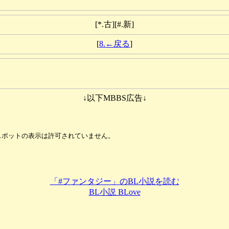
[*.古][#.新]
[
8.←戻る
]
↓以下MBBS広告↓
「#ファンタジー」のBL小説を読む
BL小説 BLove