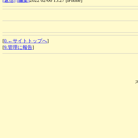
[返信]
[編集]
2022 02-06 15:27 [iPhone]
[
0.←サイトトップへ
]
[
9.管理に報告
]