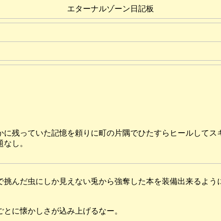
エターナルゾーン日記板
かに残っていた記憶を頼りに町の片隅でひたすらヒールしてス
題なし。
で挑んだ虫にしか見えない兎から強奪した本を装備出来るよう
ごとに懐かしさが込み上げるなー。