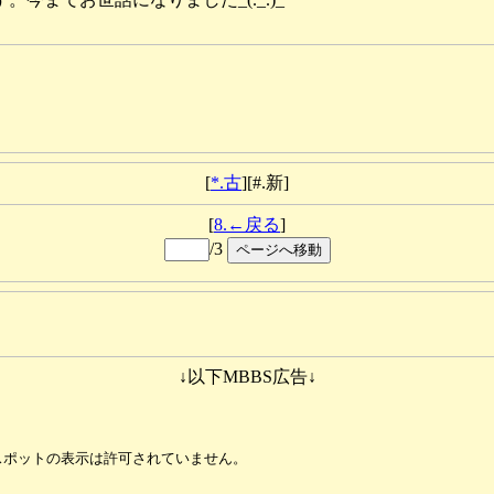
[
*.古
][#.新]
[
8.←戻る
]
/3
↓以下MBBS広告↓