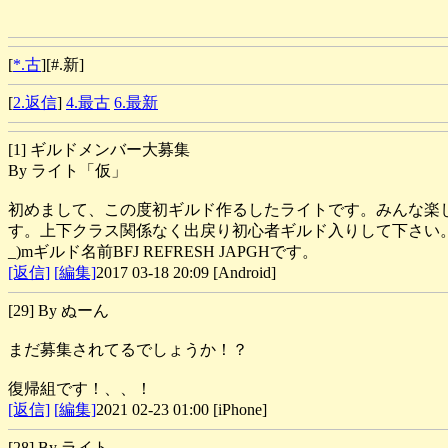
[
*.古
][#.新]
[
2.返信
]
4.最古
6.最新
[1] ギルドメンバー大募集
By ライト「仮」
初めまして、この度初ギルド作るしたライトです。みんな楽
す。上下クラス関係なく出戻り初心者ギルド入りして下さい
_)mギルド名前BFJ REFRESH JAPGHです。
[返信]
[編集]
2017 03-18 20:09 [Android]
[29] By ぬーん
まだ募集されてるでしょうか！？
復帰組です！、、！
[返信]
[編集]
2021 02-23 01:00 [iPhone]
[28] By ライト