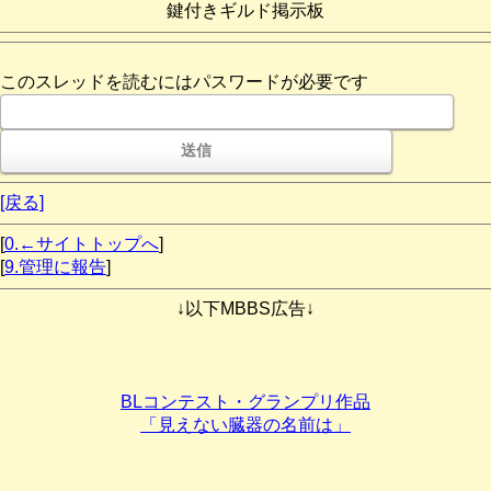
鍵付きギルド掲示板
このスレッドを読むにはパスワードが必要です
[戻る]
[
0.←サイトトップへ
]
[
9.管理に報告
]
↓以下MBBS広告↓
BLコンテスト・グランプリ作品
「見えない臓器の名前は」