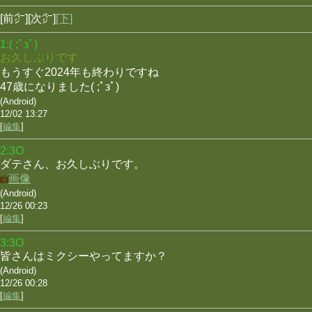
[前㌻][次㌻]
[下]
1:( ;ﾟзﾟ)
お久しぶりです
もうすぐ2024年も終わりですね
47歳になりました( ;ﾟзﾟ)
(Android)
12/02 13:27
[
編集
]
2:3O
ダテさん、お久しぶりです。
画像
(Android)
12/26 00:23
[
編集
]
3:3O
皆さんはミクシーやってますか？
(Android)
12/26 00:28
[
編集
]