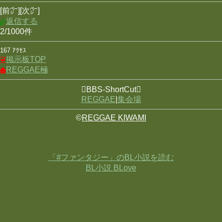
[前㌻][次㌻]
返信する
2/1000件
167 ｱｸｾｽ
掲示板TOP
REGGAE極
BBS-ShortCut
REGGAE
|
集会場
©
REGGAE KIWAMI
「#ファンタジー」のBL小説を読む
BL小説 BLove