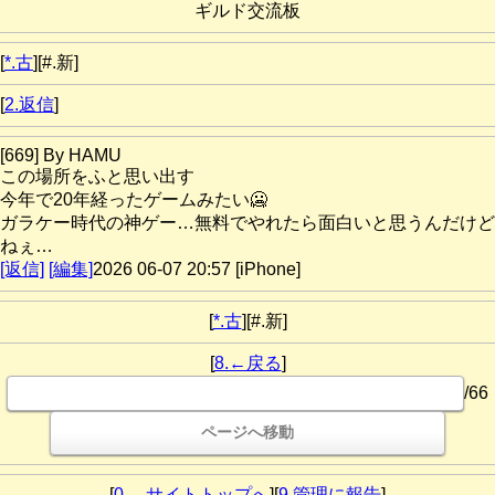
ギルド交流板
[
*.古
][#.新]
[
2.返信
]
[669] By HAMU
この場所をふと思い出す
今年で20年経ったゲームみたい🥶
ガラケー時代の神ゲー…無料でやれたら面白いと思うんだけど
ねぇ…
[返信]
[編集]
2026 06-07 20:57 [iPhone]
[
*.古
][#.新]
[
8.←戻る
]
/66
[
0.←サイトトップへ
][
9.管理に報告
]