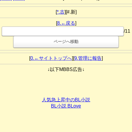
[
*.古
][#.新]
[
8.←戻る
]
/11
[
0.←サイトトップへ
][
9.管理に報告
]
↓以下MBBS広告↓
人気急上昇中のBL小説
BL小説 BLove