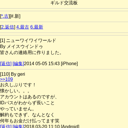
ギルド交流板
[
*.古
][#.新]
[
2.返信
]
4.最古
6.最新
[1] ニューワイワイワールド
By メイスウインドゥ
皆さんの連絡用に作りました。
[返信]
[編集]
2014 05-05 15:43 [iPhone]
[110] By geri
>>109
お久しぶりです！
懐かしい。。。
アカウントはあるのですが、
IDパスがわからず長いこと
やっていません。
解約もできず、なんとなく
何年もお金だけ払ってます笑
[返信]
[編集]
2018 03-20 11:10 [Android]