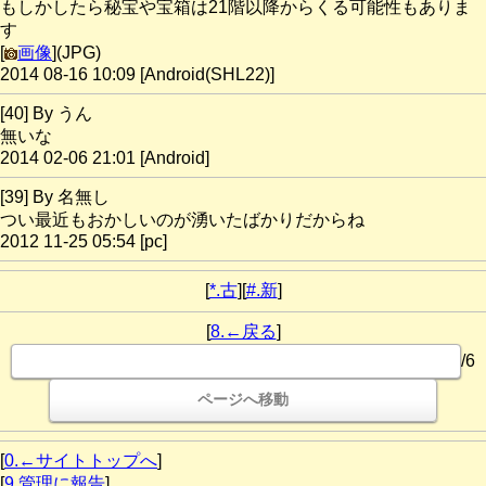
もしかしたら秘宝や宝箱は21階以降からくる可能性もありま
す
[
画像
](JPG)
2014 08-16 10:09 [Android(SHL22)]
[40] By うん
無いな
2014 02-06 21:01 [Android]
[39] By 名無し
つい最近もおかしいのが湧いたばかりだからね
2012 11-25 05:54 [pc]
[
*.古
][
#.新
]
[
8.←戻る
]
/6
[
0.←サイトトップへ
]
[
9.管理に報告
]