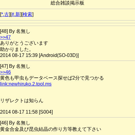
総合雑談掲示板
[
*.古
][
#.新
][
検索
]
[48] By 名無し
>>47
ありがとうございます
助かりました。
2014 08-17 15:39 [Android(SO-03D)]
[47] By 名無し
>>46
黄色も甲虫もデータベース探せば2分で見つかる
link:newhiruko.2.tool.ms
リザレクトは知らん
2014 08-17 11:58 [S004]
[46] By 名無し
黄金合金及び昆虫結晶の作り方等教えて下さい