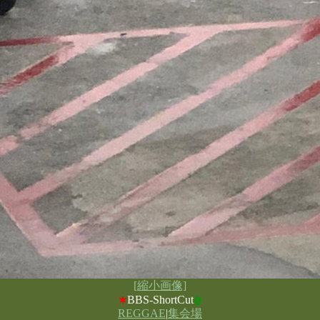
[縮小画像]
BBS-ShortCut
REGGAE
|
集会場