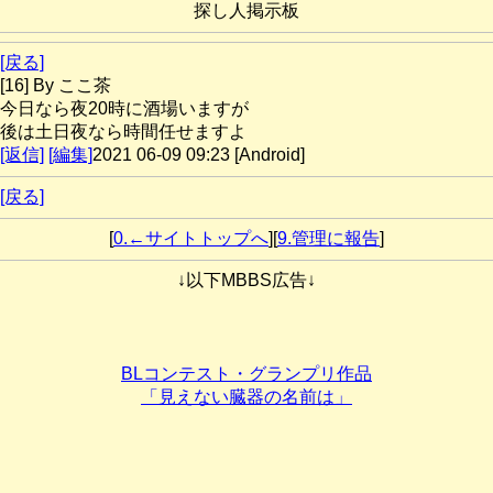
探し人掲示板
[戻る]
[16] By ここ茶
今日なら夜20時に酒場いますが
後は土日夜なら時間任せますよ
[返信]
[編集]
2021 06-09 09:23 [Android]
[戻る]
[
0.←サイトトップへ
][
9.管理に報告
]
↓以下MBBS広告↓
BLコンテスト・グランプリ作品
「見えない臓器の名前は」