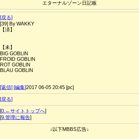
エターナルゾーン日記板
[戻る]
[39] By WAKKY
【済】
【未】
BIG GOBLIN
FROID GOBLIN
ROT GOBLIN
BLAU GOBLIN
[返信]
[編集]
2017 06-05 20:45 [pc]
[戻る]
[
0.←サイトトップへ
]
[
9.管理に報告
]
↓以下MBBS広告↓