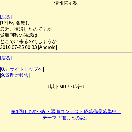
情報掲示板
[戻る]
[17] By 名無し
最近、復帰したのですが
覚醒回数の確認は
どこで出来るのでしょうか
2016 07-25 00:33 [Android]
[戻る]
[
0.←サイトトップへ
]
[
9.管理に報告
]
↓以下MBBS広告↓
第4回BLove小説・漫画コンテスト応募作品募集中！
テーマ「推しとの恋」