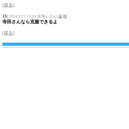
[戻る]
16:
2024/12/1 15:26 [名無しさん]
返
/
削
寺田さんなら克服できるよ
[戻る]