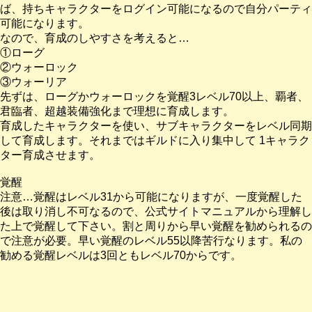
ば、持ちキャラクターをログイン可能になるので自分パーティ
可能になります。
なので、育成のしやすさを考えると…
①ローグ
②ウォーロック
③ウォーリア
先ずは、ローグかウォーロックを覚醒3レベル70以上、覇者、
君臨者、超越装備強化まで理想に育成します。
育成したキャラクターを使い、サブキャラクターをレベル同期
して育成します。それまではギルドに入り集中して 1キャラク
ター育成させます。
覚醒
注意…覚醒はレベル31から可能になりますが、一度覚醒した
後は取り消し不可なるので、公式サイトマニュアルから理解し
た上で覚醒して下さい。割と周りから早い覚醒を勧められるの
で注意が必要。早い覚醒のレベル55以降苦行なります。私の
勧める覚醒レベルは3回ともレベル70からです。