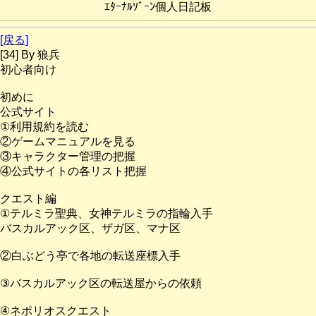
ｴﾀｰﾅﾙｿﾞｰﾝ個人日記板
[戻る]
[34] By 狼兵
初心者向け
初めに
公式サイト
①利用規約を読む
②ゲームマニュアルを見る
③キャラクター管理の把握
④公式サイトの各リスト把握
クエスト編
①テルミラ聖典、女神テルミラの指輪入手
バスカルアック区、ザガ区、マナ区
②白ぶどう亭で各地の転送座標入手
③バスカルアック区の転送屋からの依頼
④ネポリオスクエスト