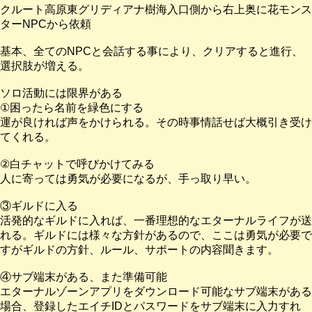
クルート高原東グリディアナ樹海入口側から右上奥に花モンス
ターNPCから依頼
基本、全てのNPCと会話する事により、クリアすると進行、
選択肢が増える。
ソロ活動には限界がある
①困ったら名前を緑色にする
運が良ければ声をかけられる。その時事情話せば大概引き受け
てくれる。
②白チャットで呼びかけてみる
人に寄っては勇気が必要になるが、手っ取り早い。
③ギルドに入る
活発的なギルドに入れば、一番理想的なエターナルライフが送
れる。ギルドには様々な方針があるので、ここは勇気が必要で
すがギルドの方針、ルール、サポートの内容聞きます。
④サブ端末がある、また準備可能
エターナルゾーンアプリをダウンロード可能なサブ端末がある
場合、登録したエイチIDとパスワードをサブ端末に入力すれ