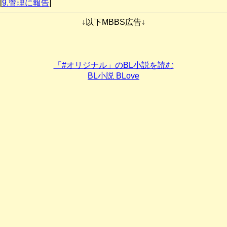
[
9.管理に報告
]
↓以下MBBS広告↓
「#オリジナル」のBL小説を読む
BL小説 BLove